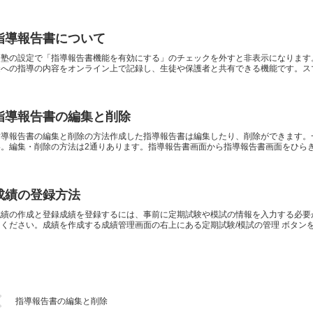
指導報告書について
※塾の設定で「指導報告書機能を有効にする」のチェックを外すと非表示になります
徒への指導の内容をオンライン上で記録し、生徒や保護者と共有できる機能です。ス
指導報告書の編集と削除
指導報告書の編集と削除の方法作成した指導報告書は編集したり、削除ができます。
い。編集・削除の方法は2通りあります。指導報告書画面から指導報告書画面をひら
成績の登録方法
成績の作成と登録成績を登録するには、事前に定期試験や模試の情報を入力する必要
てください。成績を作成する成績管理画面の右上にある定期試験/模試の管理 ボタン
指導報告書の編集と削除