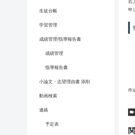
右
申
生徒台帳
学習管理
成績管理/指導報告書
成績管理
指導報告書
小論文・志望理由書 添削
作
動画検索
連絡
予定表