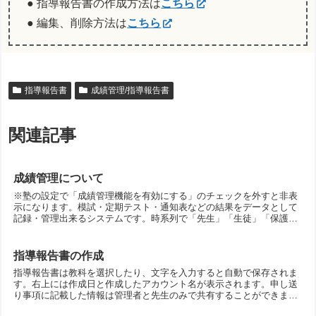
● 指導報告書の作成方法は
こちら
● 編集、削除方法は
こちら
指導報告書
成績管理/指導報告書
関連記事
成績管理について
※塾の設定で「成績管理機能を有効にする」のチェックを外すと非表
示になります。模試・定期テスト・通知表などの結果をデータとして
記録・管理出来るシステムです。時系列で「先生」「生徒」「保護
者」が共通のデータを、Web上で 参照・(前回との)比較
指導報告書の作成
指導報告書は教科を選択したり、文字を入力すると自動で保存されま
す。右上には作成日と作成したアカウント名が表示されます。申し送
り事項に記載した情報は管理者と先生のみで共有することができま
す。指導報告書の作成方法生徒台帳をひらき、作成する生徒氏