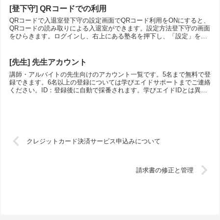
[登下守] QRコードでの利用
QRコードで入退室登下守の設定画面でQRコード利用をONにすると、
QRコードの読み取りによる入退室ができます。設定方法登下守の画面
をひらきます。ログインし、右上にある塾名を押下し、「設定」を選
択します。設定画面がひらきます。QRコード利用の
[先生] 先生アカウント
講師・アルバイトの先生向けのアカウント一覧です。5名まで無料で登
録できます。6名以上の登録については学びエイドサポートまでご連絡
ください。ID：登録後に自動で採番されます。学びエイドIDとは異な
ります。名前：登録された先生の氏名です。アイコ
クレジットカード決済サービス申込みについて
請求書の修正と管理